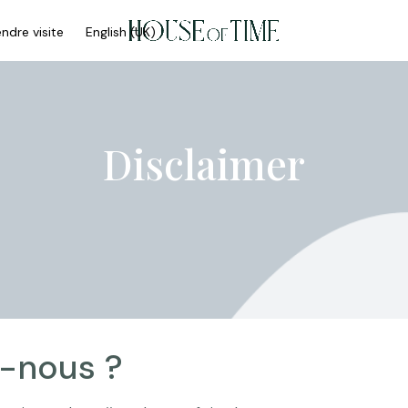
ndre visite
English (UK)
Disclaimer
-nous ?