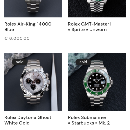
Rolex Air-King 14000
Rolex GMT-Master II
Blue
« Sprite » Unworn
€
6,000.00
sold
sold
Rolex Daytona Ghost
Rolex Submariner
White Gold
« Starbucks » Mk. 2