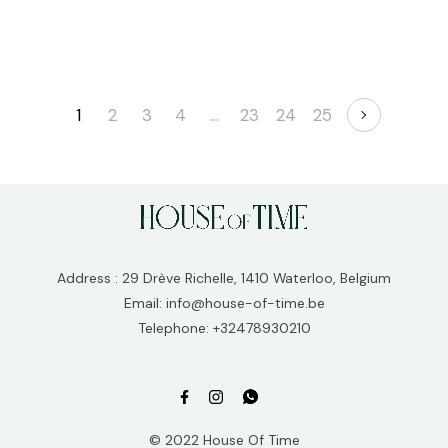
1
2
3
4
…
23
24
25
Address : 29 Drève Richelle, 1410 Waterloo, Belgium
Email: info@house-of-time.be
Telephone: +32478930210
© 2022 House Of Time