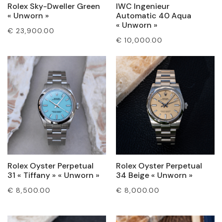
Rolex Sky-Dweller Green
IWC Ingenieur
« Unworn »
Automatic 40 Aqua
« Unworn »
€
23,900.00
€
10,000.00
Rolex Oyster Perpetual
Rolex Oyster Perpetual
31 « Tiffany » « Unworn »
34 Beige « Unworn »
€
8,500.00
€
8,000.00