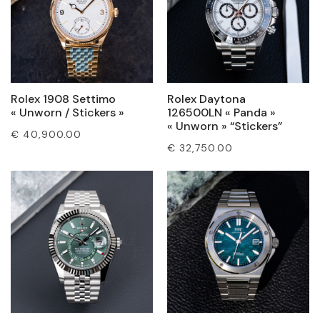
Rolex 1908 Settimo
Rolex Daytona
« Unworn / Stickers »
126500LN « Panda »
« Unworn » “Stickers”
€
40,900.00
€
32,750.00