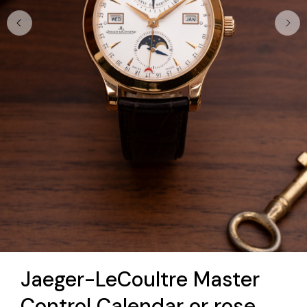
Jaeger-LeCoultre Master
Control Calendar or rose