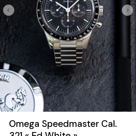
Omega Speedmaster Cal.
321 « Ed White »