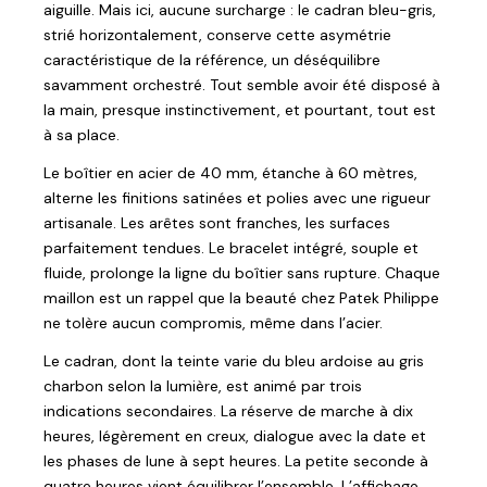
aiguille. Mais ici, aucune surcharge : le cadran bleu-gris,
strié horizontalement, conserve cette asymétrie
caractéristique de la référence, un déséquilibre
savamment orchestré. Tout semble avoir été disposé à
la main, presque instinctivement, et pourtant, tout est
à sa place.
Le boîtier en acier de 40 mm, étanche à 60 mètres,
alterne les finitions satinées et polies avec une rigueur
artisanale. Les arêtes sont franches, les surfaces
parfaitement tendues. Le bracelet intégré, souple et
fluide, prolonge la ligne du boîtier sans rupture. Chaque
maillon est un rappel que la beauté chez Patek Philippe
ne tolère aucun compromis, même dans l’acier.
Le cadran, dont la teinte varie du bleu ardoise au gris
charbon selon la lumière, est animé par trois
indications secondaires. La réserve de marche à dix
heures, légèrement en creux, dialogue avec la date et
les phases de lune à sept heures. La petite seconde à
quatre heures vient équilibrer l’ensemble. L’affichage