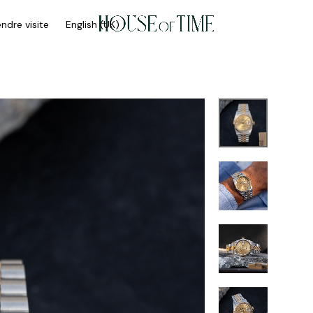
ndre visite
English (UK)