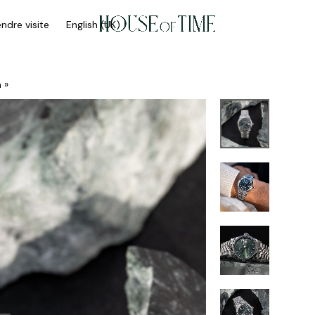
ndre visite
English (UK)
 »