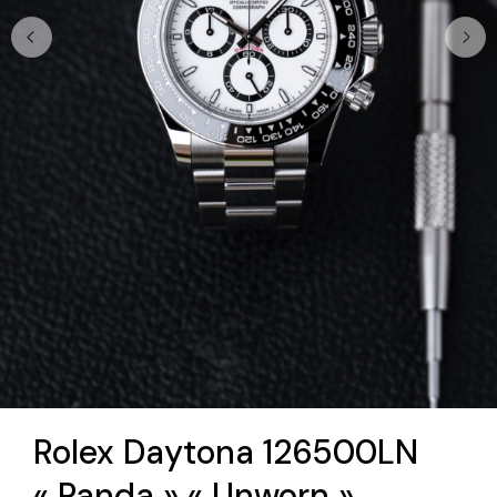
Rolex Daytona 126500LN
« Panda » « Unworn »