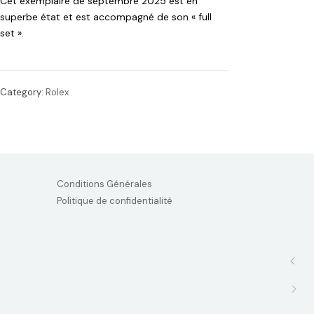
Cet exemplaire de septembre 2025 est en
superbe état et est accompagné de son « full
set ».
Category:
Rolex
Conditions Générales
Politique de confidentialité