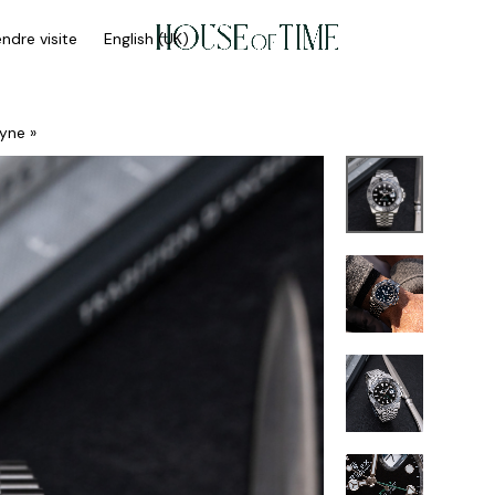
ndre visite
English (UK)
yne »