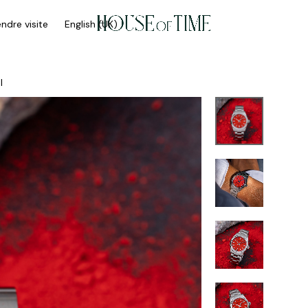
ndre visite
English (UK)
l