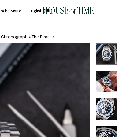
ndre visite
English (UK)
 Chronograph « The Beast »