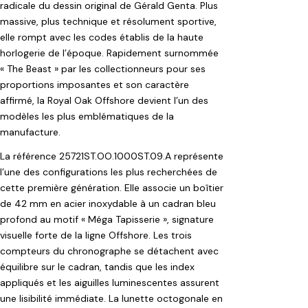
radicale du dessin original de Gérald Genta. Plus
massive, plus technique et résolument sportive,
elle rompt avec les codes établis de la haute
horlogerie de l’époque. Rapidement surnommée
« The Beast » par les collectionneurs pour ses
proportions imposantes et son caractère
affirmé, la Royal Oak Offshore devient l’un des
modèles les plus emblématiques de la
manufacture.
La référence 25721ST.OO.1000ST.09.A représente
l’une des configurations les plus recherchées de
cette première génération. Elle associe un boîtier
de 42 mm en acier inoxydable à un cadran bleu
profond au motif « Méga Tapisserie », signature
visuelle forte de la ligne Offshore. Les trois
compteurs du chronographe se détachent avec
équilibre sur le cadran, tandis que les index
appliqués et les aiguilles luminescentes assurent
une lisibilité immédiate. La lunette octogonale en