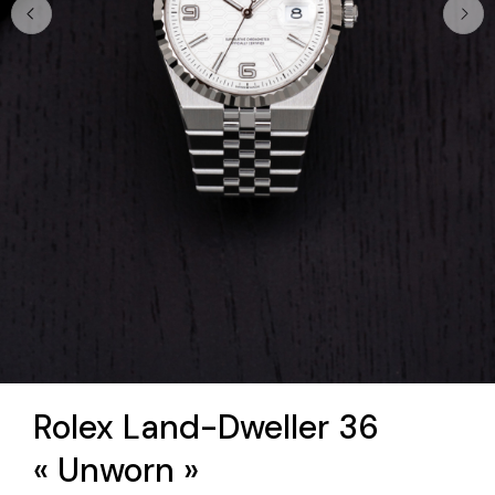
Rolex Land-Dweller 36
« Unworn »