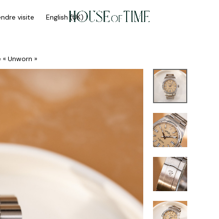
ndre visite
English (UK)
e « Unworn »