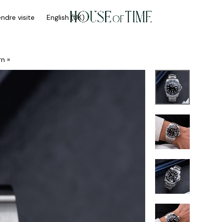
ndre visite
English (UK)
n »