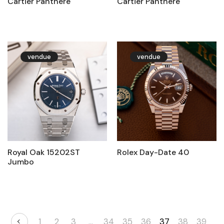
Cartier Panthère
Cartier Panthère
vendue
vendue
Royal Oak 15202ST
Rolex Day-Date 40
Jumbo
1
2
3
…
34
35
36
37
38
39