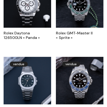
Rolex Daytona
Rolex GMT-Master II
126500LN « Panda »
« Sprite »
vendue
vendue