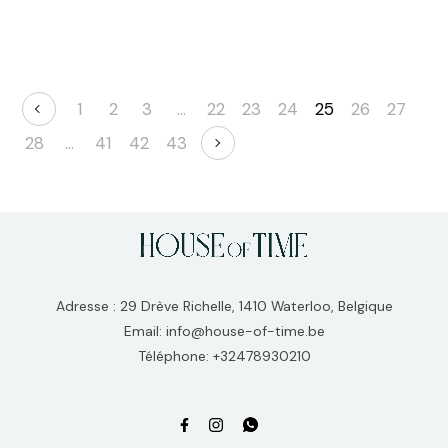
1
2
3
…
22
23
24
25
26
27
28
…
41
42
43
Adresse : 29 Drève Richelle, 1410 Waterloo, Belgique
Email: info@house-of-time.be
Téléphone: +32478930210